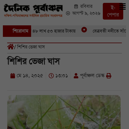
রবিবার
ই-
আগস্ট ৯, ২০২৬
পেপার
 মণ ইলিশবিক্রি ৪৮ লাখ ৫০ হাজার টাকায়
শিরোনাম
বেত্রবতী নদীতে সাঁকো ভা
/ শিশির ভেজা ঘাস
শিশির ভেজা ঘাস
মে ১৪, ২০২৫
১৩:০১
পূর্বাঞ্চল ডেস্ক