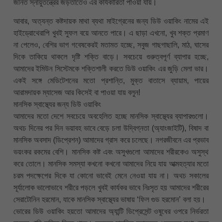
জনিত স্নায়ুতন্ত্রের জড়তাতেও এর কার্যকারিতা পাওয়া যায়।
আবার, অত্যন্ত কষ্টদায়ক মাথা ব্যথা মাইগ্রেনের জন্য ডিউ ওয়াকিং নামের এই
হাইড্রোথেরাপি খুবই সুফল বয়ে আনতে পারে। এ ছাড়া এখনো, খুব শক্ত প্রমাণ
না পেলেও, বেশির ভাগ গবেষকেরই মতামত হচ্ছে, সবুজ গাছগাছালি, মাঠ, ঘাসের
দিকে তাকিয়ে থাকলে দৃষ্টি শক্তি বাড়ে। সবচেয়ে গুরুত্বপূর্ণ ব্যাপার হচ্ছে,
আমাদের ইমিউন সিস্টেমকে শক্তিশালী করতে ডিউ ওয়াকিং এর জুড়ি মেলা ভার।
একই সঙ্গে মেডিটেশনের মতো প্রশান্তি, মুক্ত বাতাসে ব্যায়াম, পায়ের
আরামদায়ক ম্যাসেজ আর কিসেই বা পাওয়া যায় বলুন!
মানসিক স্বাস্থ্যের জন্য ডিউ ওয়াকিং
আমাদের মতো দেশে সবচেয়ে অবহেলিত হচ্ছে মানসিক স্বাস্থ্যের ব্যাপারগুলো।
অথচ দিনের পর দিন ভয়াবহ ভাবে বেড়ে চলা উদ্বিগ্নতা (অ্যাংজাইটি), বিষাদ বা
মানসিক অবসাদ (ডিপ্রেশন) আমাদের গ্রাস করে চলেছে। নগরজীবনে এর প্রভাব
ভয়ংকর রকমের বেশি। মানসিক কষ্ট এবং অসুখগুলো আমাদের শরীরকেও অসুস্থ
করে তোলে। মানসিক সমস্যা কখনো কখনো আমাদের নিয়ে যায় আত্মহত্যার মতো
চরম পদক্ষেপের দিকে যা কোনো ভাবেই মেনে নেওয়া যায় না। অথচ সকালের
সূর্যালোক ভালোভাবে শরীরে পড়লে খুবই কার্যকর ভাবে নিঃসৃত হয় আমাদের শরীরের
সেরাটোনিন হরমোন, যাকে মানসিক স্বাস্থ্যের ভাষায় ‘ফিল গুড হরমোন’ বলা হয়।
ভোরের ডিউ ওয়াকিং হয়তো আমাদের অ্যান্টি ডিপ্রেসেন্ট ওষুধের ওপরে নির্ভরতা