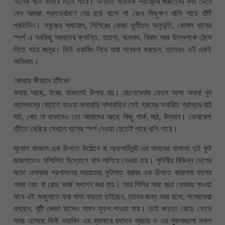
অনেক খানি কমিয়ে দিতে পারে। অন্তত মানসিক স্বাস্থ্যের গুরুত্বের কথা ভেবে
যেন আমরা প্রাতর্ভ্রমণে বের হয়ে ঘাসে পা রেখে কিছুক্ষণ খালি পায়ে হাঁটি
প্রতিদিন। সবুজের সমারোহ, শিশিরের ভেজা সুশীতল অনুভূতি, কোমল ঘাসের
স্পর্শ এ সবকিছু আমাদের ক্লান্তি, হতাশা, অবসাদ, বিষাদ আর উদ্বেগকে ঠেলে
দিতে পারে বহুদূর। ডিউ ওয়াকিং নিয়ে যারা গবেষণা করছেন, তাদেরও এই একই
অভিমত।
কোথায় কীভাবে হাঁটবেন
কথায় আছে, ইচ্ছে থাকলেই উপায় হয়। ছেলেবেলায় ফেলে আসা অথবা খুব
কালেভদ্রে বেড়াতে যাওয়া নানাবাড়ি দাদাবাড়ির সেই গ্রামের অবারিত প্রান্তর মাঠ
ঘাট, খেত না থাকলেও তো আমাদের আছে কিছু পার্ক, মাঠ, উদ্যান। ভোরবেলা
হাঁটতে বেরিয়ে সেখানে ঘাসের স্পর্শ নেওয়া যেতেই পারে খালি পায়ে।
সুযোগ থাকলে এক চিলতে উঠোনে বা অ্যাপার্টমেন্ট এর সামনের সামান্য দুই ফুট
জায়গাতেও সম্মিলিত উদ্যোগে ঘাস লাগিয়ে নেওয়া যায়। পৃথিবীর বিভিন্ন দেশের
মতো এলাকার প্রশাসনের সহায়তায় ফুটপাত বরাবর এক চিলতে জায়গায় ঘাসের
লম্বা বেড বা রোড ভার্জ স্থাপন করা যায়। আর শিশির সারা বছর কোথায় পাওয়া
যাবে এই অজুহাতে যারা মাথা নাড়তে চাইছেন, তাদের জন্য খবর হলো, গবেষকেরা
বলছেন, বৃষ্টি ভেজা ঘাসেও সমান সুফল পাওয়া যায়। তাই জড়তা ঝেড়ে ফেলে
সময় এসেছে ডিউ ওয়াকিং এর ব্যাপারে যথাযথ প্রচার ও এর সুফলগুলো সকল