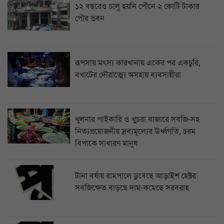
১২ বছরেও চালু হয়নি পৌনে ২ কোটি টাকার
পৌর ভবন
রূপসায় মৎস্য কারখানায় একের পর একচুরি,
বখাটের দৌরাত্ম্যে অসহায় ব্যবসায়ীরা
খুলনার পাইকারি ও খুচরা বাজারে সবজি-সহ
নিত্যপ্রয়োজনীয় দ্রব্যমূল্যের ঊর্ধ্বগতি, চরম
বিপাকে সাধারণ মানুষ
টানা বর্ষায় রামপালে ডুবেছে আড়াইশ হেক্টর
সবজিক্ষেত বাড়ছে দাম-কমেছে সরবরাহ