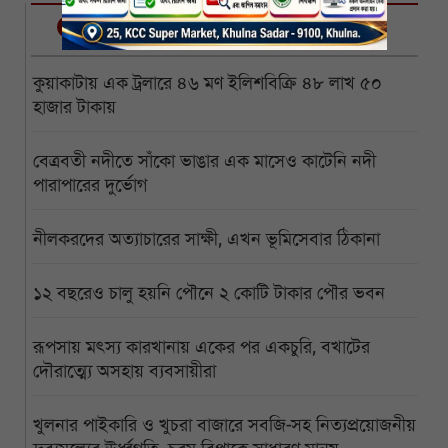
নির্বাচিত
কুয়াকাটায় এক ট্রলারে ৪৬ মণ ইলিশবিক্রি ৪৮ লাখ ৫০
হাজার টাকায়
বেত্রবতী নদীতে সাঁকো ভাঙার এক মাসেও কাটেনি নদী
পারাপারের দুর্ভোগ
নীলকরদের অত্যাচারের সাক্ষী, এখন ভূমিসেবার ঠিকানা
১২ বছরেও চালু হয়নি পৌনে ২ কোটি টাকার পৌর ভবন
রূপসায় মৎস্য কারখানায় একের পর একচুরি, বখাটের
দৌরাত্ম্যে অসহায় ব্যবসায়ীরা
খুলনার পাইকারি ও খুচরা বাজারে সবজি-সহ নিত্যপ্রয়োজনীয়