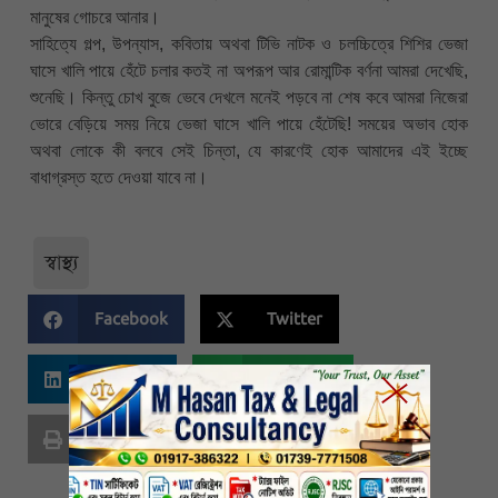
মানুষের গোচরে আনার।
সাহিত্যে গল্প, উপন্যাস, কবিতায় অথবা টিভি নাটক ও চলচ্চিত্রে শিশির ভেজা
ঘাসে খালি পায়ে হেঁটে চলার কতই না অপরূপ আর রোমান্টিক বর্ণনা আমরা দেখেছি,
শুনেছি। কিন্তু চোখ বুজে ভেবে দেখলে মনেই পড়বে না শেষ কবে আমরা নিজেরা
ভোরে বেড়িয়ে সময় নিয়ে ভেজা ঘাসে খালি পায়ে হেঁটেছি! সময়ের অভাব হোক
অথবা লোকে কী বলবে সেই চিন্তা, যে কারণেই হোক আমাদের এই ইচ্ছে
বাধাগ্রস্ত হতে দেওয়া যাবে না।
স্বাস্থ্য
Facebook
Twitter
Linkedin
Whatsapp
Print