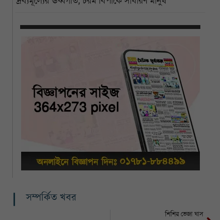
দ্রব্যমূল্যের ঊর্ধ্বগতি, চরম বিপাকে সাধারণ মানুষ
সম্পর্কিত খবর
শিশির ভেজা ঘাস