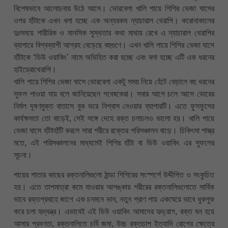
বিশেষভাবে আলোচনায় উঠে আসে। ভোরবেলা খালি পায়ে শিশির ভেজা ঘাসের
ওপর হাঁটাকে এখন বলা হচ্ছে এক অন্যরকম ন্যাচারাল থেরাপি। করোনাকালের
দুঃসময়ে শারীরিক ও মানসিক সুস্থতার কথা মাথায় রেখে এ ন্যাচারাল থেরাপির
ব্যাপারে বিশ্বব্যাপী আগ্রহ বেড়েছে বহুগুণে। এখন খালি পায়ে শিশির ভেজা ঘাসে
হাঁটাকে ‘ডিউ ওয়াকিং’ নামে অভিহিত করা হচ্ছে এবং বলা হচ্ছে এটি এক ধরনের
হাইড্রোথেরাপি।
খালি পায়ে শিশির ভেজা ঘাসে ভোরবেলা একটু সময় নিয়ে হেঁটে বেড়ালে বহু ধরনের
সুফল পাওয়া যায় বলে জানিয়েছেন গবেষকেরা। সবার আগে চলে আসে ভোরের
নির্মল দূষণমুক্ত বাতাসে বুক ভরে নিশ্বাস নেওয়ার ব্যাপারটি। এতে ফুসফুসের
কার্যক্ষমতা তো বাড়েই, সেই সঙ্গে দেহে রক্ত চলাচলও ভালো হয়। খালি পায়ে
ভেজা ঘাসে হাঁটাহাঁটি করলে সারা শরীরে রক্তের পরিসঞ্চালন বাড়ে। চিকিৎসা শাস্ত্র
মতে, এই পরিসঞ্চালনের মাধ্যমেই শিশির হাঁটা বা ডিউ ওয়াকিং এর সুফলের
সূচনা।
পায়ের পাতার কাছের রক্তনালিগুলো ঠান্ডা শিশিরের সংস্পর্শে উদ্দীপিত ও সংকুচিত
হয়। এতে তাপমাত্রা কমে যাওয়ার আশঙ্কায় শরীরের রক্তনালিগুলোতে সার্বিক
ভাবে রক্তপ্রবাহে জাগে এক চনমনে ভাব, নতুন প্রাণ পায় একঘেয়ে ভাবে ধুকপুক
করে চলা হৃদ্‌যন্ত্র। এভাবেই এই ডিউ ওয়াকিং আমাদের হৃদ্‌রোগ, রক্ত ঘন হয়ে
আসার প্রবণতা, রক্তনালিতে চর্বি জমা, উচ্চ রক্তচাপ ইত্যাদি রোগের ক্ষেত্রে