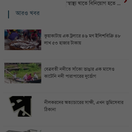
‘স্বাস্থ্য খাতে বিনিয়োগ হতে হবে মানুষের ভালো থাকার জন্য’
আরও খবর
কুয়াকাটায় এক ট্রলারে ৪৬ মণ ইলিশবিক্রি ৪৮
লাখ ৫০ হাজার টাকায়
বেত্রবতী নদীতে সাঁকো ভাঙার এক মাসেও
কাটেনি নদী পারাপারের দুর্ভোগ
নীলকরদের অত্যাচারের সাক্ষী, এখন ভূমিসেবার
ঠিকানা