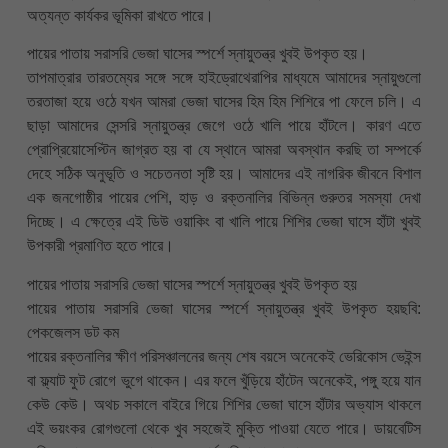
অত্যন্ত কার্যকর ভূমিকা রাখতে পারে।
পায়ের পাতায় সরাসরি ভেজা ঘাসের স্পর্শে স্নায়ুতন্ত্র খুবই উপকৃত হয়।
তাপমাত্রার তারতম্যের সঙ্গে সঙ্গে হাইড্রোথেরাপির মাধ্যমে আমাদের স্নায়ুগুলো
তরতাজা হয়ে ওঠে যখন আমরা ভেজা ঘাসের হিম হিম শিশিরে পা ফেলে চলি। এ
ছাড়া আমাদের সেন্সরি স্নায়ুতন্ত্র জেগে ওঠে খালি পায়ে হাঁটলে। কারণ এতে
প্রোপ্রিয়োসেপ্টিন জাগ্রত হয় বা যে স্থানে আমরা অবস্থান করছি তা সম্পর্কে
দেহে সঠিক অনুভূতি ও সচেতনতা সৃষ্টি হয়। আমাদের এই নাগরিক জীবনে বিশাল
এক জনগোষ্ঠীর পায়ের পেশি, হাড় ও রক্তনালির বিভিন্ন গুরুতর সমস্যা দেখা
দিচ্ছে। এ ক্ষেত্রে এই ডিউ ওয়াকিং বা খালি পায়ে শিশির ভেজা ঘাসে হাঁটা খুবই
উপকারী প্রমাণিত হতে পারে।
পায়ের পাতায় সরাসরি ভেজা ঘাসের স্পর্শে স্নায়ুতন্ত্র খুবই উপকৃত হয়
পায়ের পাতায় সরাসরি ভেজা ঘাসের স্পর্শে স্নায়ুতন্ত্র খুবই উপকৃত হয়ছবি:
পেকজেলস ডট কম
পায়ের রক্তনালির ক্ষীণ পরিসঞ্চালনের জন্য শেষ বয়সে অনেকেই ভেরিকোস ভেইন্স
বা ফ্ল্যাট ফুট রোগে ভুগে থাকেন। এর ফলে খুঁড়িয়ে হাঁটেন অনেকেই, পঙ্গু হয়ে যান
কেউ কেউ। অথচ সকালে বাইরে গিয়ে শিশির ভেজা ঘাসে হাঁটার অভ্যাস থাকলে
এই ভয়ংকর রোগগুলো থেকে খুব সহজেই মুক্তি পাওয়া যেতে পারে। ডায়বেটিস