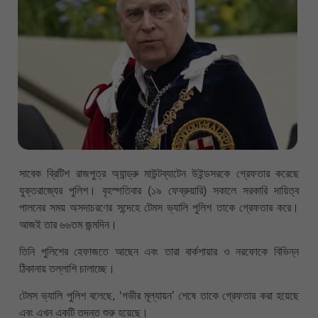
সাবেক ব্রিটিশ রাজপুত্র অ্যান্ড্রু মাউন্টব্যাটেন উইন্ডসরকে গ্রেফতার করেছে
যুক্তরাজ্যের পুলিশ। বৃহস্পতিবার (১৯ ফেব্রুয়ারি) সকালে সরকারি দায়িত্ব
পালনের সময় অসদাচরণের সন্দেহে টেমস ভ্যালি পুলিশ তাকে গ্রেফতার করে।
আজই তার ৬৬তম জন্মদিন।
তিনি পুলিশের হেফাজতে আছেন এবং তারা বার্কশায়ার ও নরফোকে বিভিন্ন
ঠিকানায় তল্লাশি চালাচ্ছে।
টেমস ভ্যালি পুলিশ বলেছে, ‘গভীর মূল্যায়ন’ শেষে তাকে গ্রেফতার করা হয়েছে
এবং এখন একটি তদন্ত শুরু হয়েছে।