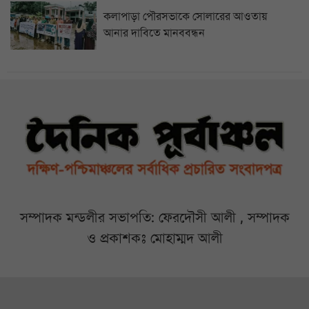
কলাপাড়া পৌরসভাকে সোলারের আওতায়
আনার দাবিতে মানববন্ধন
সম্পাদক মন্ডলীর সভাপতি: ফেরদৌসী আলী , সম্পাদক
ও প্রকাশকঃ মোহাম্মদ আলী