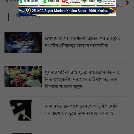
উৎসব ভাতা নিয়ে শিক্ষকদের বড় সুখবর
আরও খবর
রূপসায় মৎস্য কারখানায় একের পর একচুরি,
বখাটের দৌরাত্ম্যে অসহায় ব্যবসায়ীরা
খুলনার পাইকারি ও খুচরা বাজারে সবজি-সহ
নিত্যপ্রয়োজনীয় দ্রব্যমূল্যের ঊর্ধ্বগতি, চরম
বিপাকে সাধারণ মানুষ
টানা বর্ষায় রামপালে ডুবেছে আড়াইশ হেক্টর
সবজিক্ষেত বাড়ছে দাম-কমেছে সরবরাহ