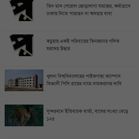
তিন মাস পেরোল জোড়ালাগা যমজের, অর্থাভাবে
ঢাকায় নিতে পারছেন না অসহায় বাবা
কচুয়ায় একই পরিবারের তিনজনের গলিত
মরদেহ উদ্ধার
খুলনা বিশ্ববিদ্যালয়ের পাইকগাছা ক্যাম্পাস
বিজ্ঞানী পিসি রায়ের নামে নামকরণের দাবি
সুন্দরবনে ইতিবাচক বার্তা, বাঘের সংখ্যা বেড়ে
১২৫