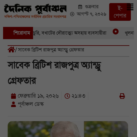
শুক্রবার
ই-
আগস্ট ৭, ২০২৬
পেপার
 একের পর একচুরি, বখাটের দৌরাত্ম্যে অসহায় ব্যবসায়ীরা
শিরোনাম
খুলনার পাই
/ সাবেক ব্রিটিশ রাজপুত্র অ্যান্ড্রু গ্রেফতার
সাবেক ব্রিটিশ রাজপুত্র অ্যান্ড্রু
গ্রেফতার
ফেব্রুয়ারি ১৯, ২০২৬
২১:৪৩
পূর্বাঞ্চল ডেস্ক