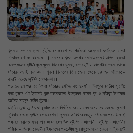
খুলনায় সম্পন্ন হলো সুইমিং ফেডারেশনের প্রতিভা অন্বেষণ কার্যক্রম ‘সেরা
সাঁতারুর খোঁজে বাংলাদেশ’। সোমবার খুলনা নগরীর সোনাডাঙ্গাস্থ মহিলা ক্রীড়া
কমপ্লেক্সের সুইমিংপুলে খুলনা বিভাগের খুলনা, বাগেরহাট ও সাতক্ষীরা জেলা থেকে
সাঁতারু বাছাই করা হয়। খুলনা বিভাগের তিন জেলা থেকে ৪৪ জন সাঁতারুকে
বাছাই করেছে সুইমিং ফেডারেশন।
গত ১০ মে শুরু হয় ‘সেরা সাঁতারুর খোঁজে বাংলাদেশ’। মিরপুরে জাতীয় সুইমিং
কমপ্লেক্সে এই ট্যালেন্ট হান্ট কার্যক্রমের উদ্বোধন করেন যুব ও ক্রীড়া উপদেষ্টা
আসিফ মাহমুদ সজীব ভূঁইয়া।
এই ট্যালেন্ট হান্টে যারা চূড়ান্তভাবে নির্বাচিত হবে তাদের জন্য সব রকমের সুযোগ
সুবিধাই রাখছে সুইমিং ফেডারেশন। খুলনার তারিখ ও ভেন্যু নির্ধারনের পর থেকে ই
প্রচারে ব্যাস্ত সময় পার করেন রেজাউল সুইমিং একাডেমি। সুইমিং একাডেমির
পরিচালক জিএম রেজাউল ইসলামের প্রচেষ্টায় খুলনাজুড়ে সাড়া ফেলে এ ট্যালপন্ট