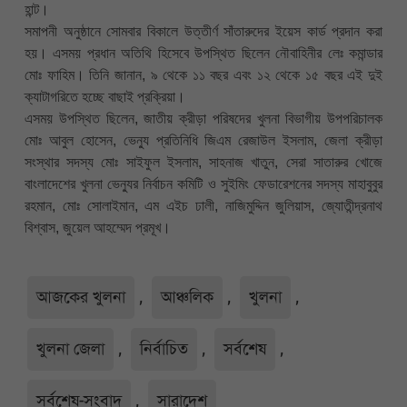
হান্ট।
সমাপনী অনুষ্ঠানে সোমবার বিকালে উত্তীর্ণ সাঁতারুদের ইয়েস কার্ড প্রদান করা
হয়। এসময় প্রধান অতিথি হিসেবে উপস্থিত ছিলেন নৌবাহিনীর লেঃ কমান্ডার
মোঃ ফাহিম। তিনি জানান, ৯ থেকে ১১ বছর এবং ১২ থেকে ১৫ বছর এই দুই
ক্যাটাগরিতে হচ্ছে বাছাই প্রক্রিয়া।
এসময় উপস্থিত ছিলেন, জাতীয় ক্রীড়া পরিষদের খুলনা বিভাগীয় উপপরিচালক
মোঃ আবুল হোসেন, ভেন্যু প্রতিনিধি জিএম রেজাউল ইসলাম, জেলা ক্রীড়া
সংস্থার সদস্য মোঃ সাইফুল ইসলাম, সাহনাজ খাতুন, সেরা সাতারুর খোজে
বাংলাদেশের খুলনা ভেন্যুর নির্বাচন কমিটি ও সুইমিং ফেডারেশনের সদস্য মাহাবুবুর
রহমান, মোঃ সোলাইমান, এম এইচ ঢালী, নাজিমুদ্দিন জুলিয়াস, জ্যোতীন্দ্রনাথ
বিশ্বাস, জুয়েল আহম্মেদ প্রমূখ।
আজকের খুলনা
,
আঞ্চলিক
,
খুলনা
,
খুলনা জেলা
,
নির্বাচিত
,
সর্বশেষ
,
সর্বশেষ-সংবাদ
,
সারাদেশ