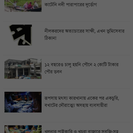
কাটেনি নদী পারাপারের দুর্ভোগ
নীলকরদের অত্যাচারের সাক্ষী, এখন ভূমিসেবার
ঠিকানা
১২ বছরেও চালু হয়নি পৌনে ২ কোটি টাকার
পৌর ভবন
রূপসায় মৎস্য কারখানায় একের পর একচুরি,
বখাটের দৌরাত্ম্যে অসহায় ব্যবসায়ীরা
খুলনার পাইকারি ও খুচরা বাজারে সবজি-সহ