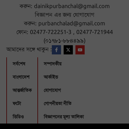
করুন:
dainikpurbanchal@gmail.com
বিজ্ঞাপন এর জন্য যোগাযোগ
করুন:
purbanchalad@gmail.com
ফোন: 02477-722251-3 , 02477-721944
(০১৭৮১-৮৮৪৪৯৯)
আমাদের সঙ্গে থাকুন :
সর্বশেষ
সম্পাদকীয়
বাংলাদেশ
আর্কাইভ
আন্তর্জাতিক
যোগাযোগ
ফটো
গোপনীয়তা নীতি
ভিডিও
বিজ্ঞাপনের মূল্য তালিকা