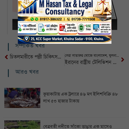
সম্পর্কিত খবর
সেরা সাতারুর খোজে বাংলাদেশ, খুলনায় ৪৪ ইয়েস কার্ড
চিতলমারীতে পল্লী চিকিৎসকের ভুল চিকিৎসায় শিশুর মৃত্যু, উত্তেজিত জনতার গণধোলাই
ইরানের রাষ্ট্রীয় টেলিভিশন ভবনে হামলা করলো ইসরায়েল
আরও খবর
কুয়াকাটায় এক ট্রলারে ৪৬ মণ ইলিশবিক্রি ৪৮
লাখ ৫০ হাজার টাকায়
বেত্রবতী নদীতে সাঁকো ভাঙার এক মাসেও