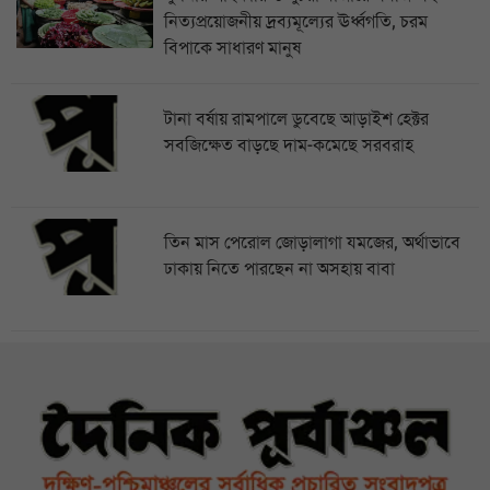
নিত্যপ্রয়োজনীয় দ্রব্যমূল্যের ঊর্ধ্বগতি, চরম
বিপাকে সাধারণ মানুষ
টানা বর্ষায় রামপালে ডুবেছে আড়াইশ হেক্টর
সবজিক্ষেত বাড়ছে দাম-কমেছে সরবরাহ
তিন মাস পেরোল জোড়ালাগা যমজের, অর্থাভাবে
ঢাকায় নিতে পারছেন না অসহায় বাবা