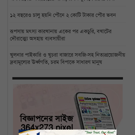
১২ বছরেও চালু হয়নি পৌনে ২ কোটি টাকার পৌর ভবন
রূপসায় মৎস্য কারখানায় একের পর একচুরি, বখাটের
দৌরাত্ম্যে অসহায় ব্যবসায়ীরা
খুলনার পাইকারি ও খুচরা বাজারে সবজি-সহ নিত্যপ্রয়োজনীয়
দ্রব্যমূল্যের ঊর্ধ্বগতি, চরম বিপাকে সাধারণ মানুষ