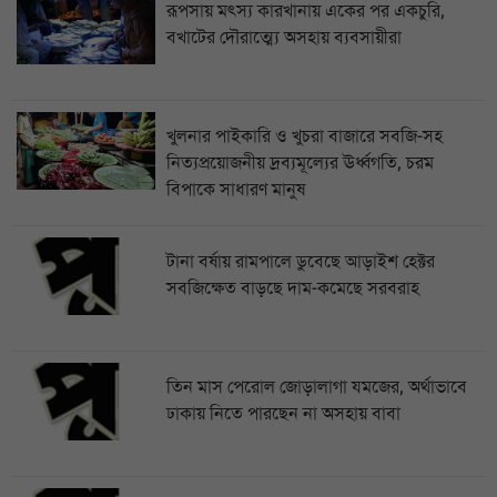
রূপসায় মৎস্য কারখানায় একের পর একচুরি,
বখাটের দৌরাত্ম্যে অসহায় ব্যবসায়ীরা
খুলনার পাইকারি ও খুচরা বাজারে সবজি-সহ
নিত্যপ্রয়োজনীয় দ্রব্যমূল্যের ঊর্ধ্বগতি, চরম
বিপাকে সাধারণ মানুষ
টানা বর্ষায় রামপালে ডুবেছে আড়াইশ হেক্টর
সবজিক্ষেত বাড়ছে দাম-কমেছে সরবরাহ
তিন মাস পেরোল জোড়ালাগা যমজের, অর্থাভাবে
ঢাকায় নিতে পারছেন না অসহায় বাবা