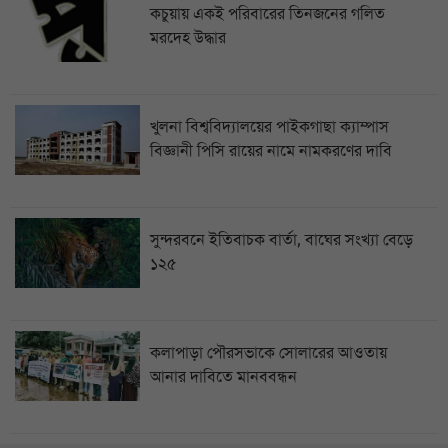
কচুয়ায় একই পরিবারের তিনজনের গলিত
মরদেহ উদ্ধার
খুলনা বিশ্ববিদ্যালয়ের পাইকগাছা ক্যাম্পাস
বিজ্ঞানী পিসি রায়ের নামে নামকরণের দাবি
সুন্দরবনে ইতিবাচক বার্তা, বাঘের সংখ্যা বেড়ে
১২৫
কলাপাড়া পৌরসভাকে সোলারের আওতায়
আনার দাবিতে মানববন্ধন