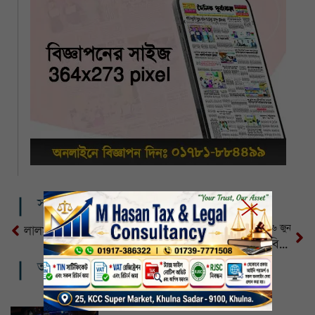
সম্পর্কিত খবর
সৌদিতে ঈদুল আজহা ৬ জুন
লালমনিরহাট বিমানবন্দর চালু সিদ্ধান্তে ভারতের উদ্বেগ
গত ৬ মাসে কত বিদেশি বিনিয়োগ এসেছে, হিসাব দিলো বিডা
আরও খবর