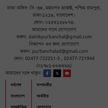
ঢাকা অফিস :সি -৩৪, মহানগর প্রজেক্ট, পশ্চিম রামপুরা,
ঢাকা-১২১৯, বাংলাদেশ।
ফোন: ০২৫৫১২৮৮৭৩.
আমাদের সাথে যোগাযোগ
করুন:
dainikpurbanchal@gmail.com
বিজ্ঞাপন এর জন্য যোগাযোগ
করুন:
purbanchalad@gmail.com
ফোন: 02477-722251-3 , 02477-721944
(০১৭৮১-৮৮৪৪৯৯)
আমাদের সঙ্গে থাকুন :
সর্বশেষ
সম্পাদকীয়
বাংলাদেশ
আর্কাইভ
আন্তর্জাতিক
যোগাযোগ