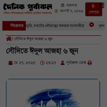
শুক্রবার
ই-
আগস্ট ৭, ২০২৬
পেপার
য় একের পর একচুরি, বখাটের দৌরাত্ম্যে অসহায় ব্যবসায়ীরা
শিরোনাম
খুলনার প
/ সৌদিতে ঈদুল আজহা ৬ জুন
সৌদিতে ঈদুল আজহা ৬ জুন
মে ২৭, ২০২৫
২৩:১৭
পূর্বাঞ্চল ডেস্ক