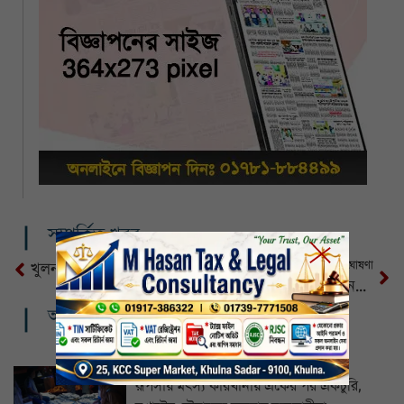
সম্পর্কিত খবর
২৩৭ আসনে বিএনপির প্রার্থী ঘোষণা
খুলনার নতুন কারাগার চালু হচ্ছে শনিবার
খুলনায় যারা পেলেন বিএনপির গ্রীন সিগনাল
আরও খবর
রূপসায় মৎস্য কারখানায় একের পর একচুরি,