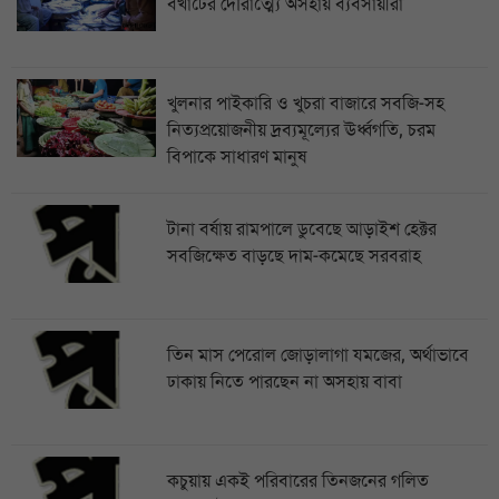
বখাটের দৌরাত্ম্যে অসহায় ব্যবসায়ীরা
খুলনার পাইকারি ও খুচরা বাজারে সবজি-সহ
নিত্যপ্রয়োজনীয় দ্রব্যমূল্যের ঊর্ধ্বগতি, চরম
বিপাকে সাধারণ মানুষ
টানা বর্ষায় রামপালে ডুবেছে আড়াইশ হেক্টর
সবজিক্ষেত বাড়ছে দাম-কমেছে সরবরাহ
তিন মাস পেরোল জোড়ালাগা যমজের, অর্থাভাবে
ঢাকায় নিতে পারছেন না অসহায় বাবা
কচুয়ায় একই পরিবারের তিনজনের গলিত