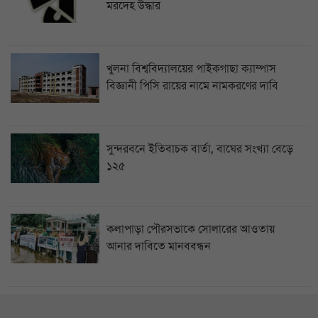
মরদেহ উদ্ধার
খুলনা বিশ্ববিদ্যালয়ের পাইকগাছা ক্যাম্পাস
বিজ্ঞানী পিসি রায়ের নামে নামকরণের দাবি
সুন্দরবনে ইতিবাচক বার্তা, বাঘের সংখ্যা বেড়ে
১২৫
কলাপাড়া পৌরসভাকে সোলারের আওতায়
আনার দাবিতে মানববন্ধন