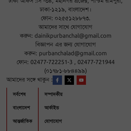
ঢাকা অফিস :সি -৩৪, মহানগর প্রজেক্ট, পশ্চিম রামপুরা,
ঢাকা-১২১৯, বাংলাদেশ।
ফোন: ০২৫৫১২৮৮৭৩.
আমাদের সাথে যোগাযোগ
করুন:
dainikpurbanchal@gmail.com
বিজ্ঞাপন এর জন্য যোগাযোগ
করুন:
purbanchalad@gmail.com
ফোন: 02477-722251-3 , 02477-721944
(০১৭৮১-৮৮৪৪৯৯)
আমাদের সঙ্গে থাকুন :
সর্বশেষ
সম্পাদকীয়
বাংলাদেশ
আর্কাইভ
আন্তর্জাতিক
যোগাযোগ