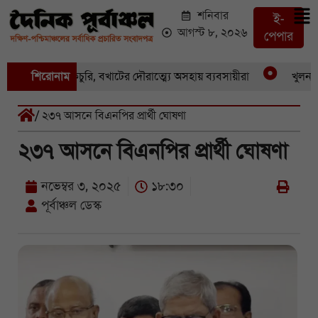
শনিবার
ই-
আগস্ট ৮, ২০২৬
পেপার
 একের পর একচুরি, বখাটের দৌরাত্ম্যে অসহায় ব্যবসায়ীরা
শিরোনাম
খুলনার পা
/ ২৩৭ আসনে বিএনপির প্রার্থী ঘোষণা
২৩৭ আসনে বিএনপির প্রার্থী ঘোষণা
নভেম্বর ৩, ২০২৫
১৮:৩০
পূর্বাঞ্চল ডেস্ক