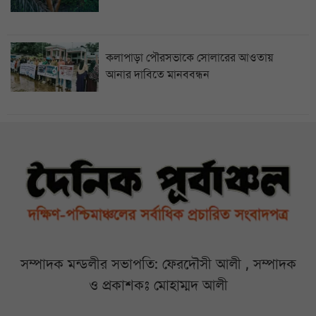
কলাপাড়া পৌরসভাকে সোলারের আওতায়
আনার দাবিতে মানববন্ধন
সম্পাদক মন্ডলীর সভাপতি: ফেরদৌসী আলী , সম্পাদক
ও প্রকাশকঃ মোহাম্মদ আলী