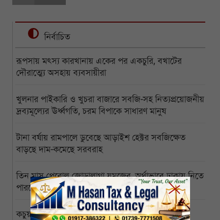
নির্বাচিত
রূপসায় মৎস্য কারখানায় একের পর একচুরি, বখাটের
দৌরাত্ম্যে অসহায় ব্যবসায়ীরা
খুলনার পাইকারি ও খুচরা বাজারে সবজি-সহ নিত্যপ্রয়োজনীয়
দ্রব্যমূল্যের ঊর্ধ্বগতি, চরম বিপাকে সাধারণ মানুষ
টানা বর্ষায় রামপালে ডুবেছে আড়াইশ হেক্টর সবজিক্ষেত
বাড়ছে দাম-কমেছে সরবরাহ
তিন মাস পেরোল জোড়ালাগা যমজের, অর্থাভাবে ঢাকায় নিতে
পারছেন না অসহায় বাবা
কচুয়ায় একই পরিবারের তিনজনের গলিত মরদেহ উদ্ধার