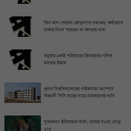
তিন মাস পেরোল জোড়ালাগা যমজের, অর্থাভাবে
ঢাকায় নিতে পারছেন না অসহায় বাবা
কচুয়ায় একই পরিবারের তিনজনের গলিত
মরদেহ উদ্ধার
খুলনা বিশ্ববিদ্যালয়ের পাইকগাছা ক্যাম্পাস
বিজ্ঞানী পিসি রায়ের নামে নামকরণের দাবি
সুন্দরবনে ইতিবাচক বার্তা, বাঘের সংখ্যা বেড়ে
১২৫