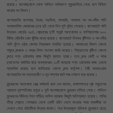
রয়েছে। জলোচ্ছ্বাসে লোনা পানিতে অধিকাংশ পুকুরতলিয়ে গেছে বলে নিশ্চিত
করেছে বন বিভাগ।
বাগেরহাটের বলেশ্বর, ভৈরব, দড়াটানা, পানগুছি, পশুরসহ সব নদ-নদীর পানি
অস্বাভাবিক জোয়ারের চেয়ে দুই থেকে তিন ফুট বৃদ্ধি পেয়েছে। বাগেরহাটে পানি
উন্নয়ন বোর্ডের ৩৫/১ পোল্ডারের দু’টি পয়েন্ট শরণখোলার ও ফাশিয়াতলায় ৮০০
মিটার বেড়িবাঁধ চরম ঝুঁকির মধ্যে রয়েছে। বাগেরহাটে দিনভর বৃষ্টিপাত ও নদ-নদীর
পানি ফুঁসে ওঠায় জেলার নিম্নাঞ্চল প্লাবিত হয়েছে। আবহাওয়া বিভাগ মোংলা
সমুদ্র বন্দরকে ৩ নম্বর বিপদ সংকেত জারি করেছে। নিম্নচাপের বৃষ্টিতে মোংলা
বন্দরে পণ্য ওঠানামার কাজ কিছুটা ব্যাহত হচ্ছে। তবে বন্দর জেটি ও পশুর
চ্যানেলের আউটার বারে অবস্থানরত ১০টি জাহাজে পণ্য ওঠানামার কাজ এখনো
স্বভাবিক রয়েছে বলে জানিয়েছে মোংলা বন্দর কর্তৃপক্ষ। বৈরী আবহাওয়ায়
বাগেরহাটের সব অভ্যন্তরীণ ও দূর পাল্লার রুটে লঞ্চ চলাচল বন্ধ রয়েছে।
সুন্দরবনের শরণখোলা রেঞ্জ কর্মকর্তা রানা দেব জানান, বঙ্গোপসাগরে সৃষ্ঠ লঘুচাপের
প্রভাবে বৃহস্পতিবার দুপুরে ৬ ফুট জলোচ্ছ্বাসে সুন্দরবন তলিয়ে গেছে। পানিতে
সুন্দরবনের বিভিন্ন টহল ফাঁড়ির অফিস ব্যারাক কিছুটা ক্ষতিগ্রস্ত হয়েছে। পানির
তীব্র স্রোতে শেলারচর থেকে একটি হরিণ ভেসে যাওয়ার সময় বনরক্ষীরা তা
দেখতে পেয়ে হরিণটিকে উদ্ধার করেন। পরে উদ্ধারকৃত হরিণকে সুন্দরবনে ছেড়ে