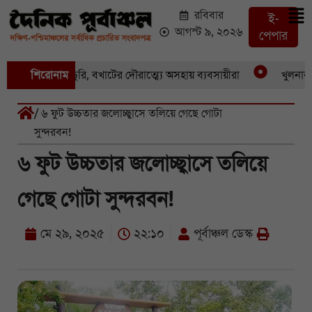
রবিবার
ই-
আগস্ট ৯, ২০২৬
পেপার
একের পর একচুরি, বখাটের দৌরাত্ম্যে অসহায় ব্যবসায়ীরা
শিরোনাম
খুলনার পাইক
/ ৬ ফুট উচ্চতার জলোচ্ছ্বাসে তলিয়ে গেছে গোটা
সুন্দরবন!
৬ ফুট উচ্চতার জলোচ্ছ্বাসে তলিয়ে
গেছে গোটা সুন্দরবন!
মে ২৯, ২০২৫
২২:১০
পূর্বাঞ্চল ডেস্ক