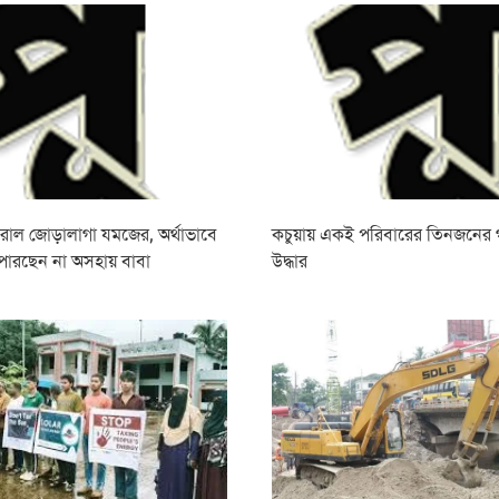
রোল জোড়ালাগা যমজের, অর্থাভাবে
কচুয়ায় একই পরিবারের তিনজনের
পারছেন না অসহায় বাবা
উদ্ধার