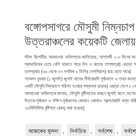
বঙ্গোপসাগরে মৌসুমী নিম্নচাপ স
উত্তরাঞ্চলের কয়েকটি জেলায় 
স্টাফ রিপোর্টার: আবহাওয়া অধিদপ্তর জানিয়েছে, আগাসমী ২-৩ দিনের মধ্
স্বাভাবিকের চেয়ে বেশি থাকতে পারে দিন ও রাতের তাপমাত্রা| এছাড়া স্বা
তাপপ্রবাহ (৩৬ থেকে ৩৭ দশমিক ৯ ডিগ্রি সেলসিয়াস) বয়ে যেতে পারে|
গতকাল বুধবার (১ জুলাই) জুলাই মাসের দীর্ঘমেয়াদি পূর্বাভাসে এ তথ্য জানা
একটি মৌসুমি নিম্নচাপে পরিণত হওয়ার সম্ভাবনা রয়েছে| এছাড়া দেশে ৮ থ
আবহাওয়া অধিদপ্তর জানায়, মৌসুমি বৃষ্টিপাতের কারণে জুলাই মাসে দেশের 
উত্তর-পূর্বাঞ্চল ও দক্ষিণ-পূর্বাঞ্চলের কোথাও কোথাও স্বল্পমেয়াদি বন্যা 
২৮মিলিমিটার বৃষ্টিপাত রেকডৃ করা হয়েছে|
আজকের খুলনা
,
নির্বাচিত
,
সর্বশেষ
,
সর্বশ