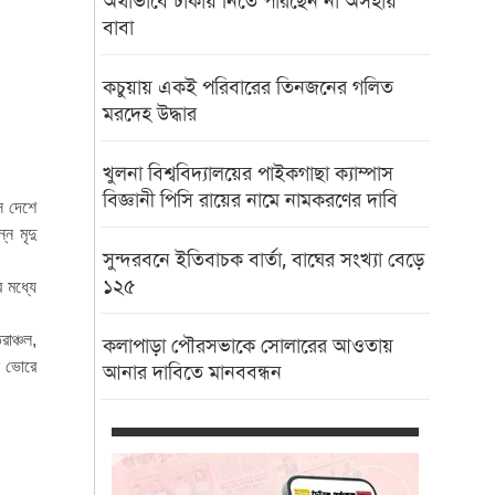
অর্থাভাবে ঢাকায় নিতে পারছেন না অসহায়
বাবা
কচুয়ায় একই পরিবারের তিনজনের গলিত
মরদেহ উদ্ধার
খুলনা বিশ্ববিদ্যালয়ের পাইকগাছা ক্যাম্পাস
বিজ্ঞানী পিসি রায়ের নামে নামকরণের দাবি
ে দেশে
ন মৃদু
সুন্দরবনে ইতিবাচক বার্তা, বাঘের সংখ্যা বেড়ে
১২৫
র মধ্যে
াঞ্চল,
কলাপাড়া পৌরসভাকে সোলারের আওতায়
াল ভোরে
আনার দাবিতে মানববন্ধন