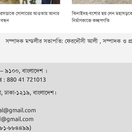
ৌরসভাকে সোলারের আওতায় আনার
ঝিনাইদহ-যশোর ছয় লেন মহাসড়কের
বন্ধন
নির্মাণকাজে কচ্ছপগতি
সম্পাদক মন্ডলীর সভাপতি: ফেরদৌসী আলী , সম্পাদক ও প
 – ৯১০০, বাংলাদেশ ।
্স : 880 41 721013
ুরা, ঢাকা-১২১৯, বাংলাদেশ।
hal@gmail.com
d@gmail.com
৭৮১-৮৮৪৪৯৯)