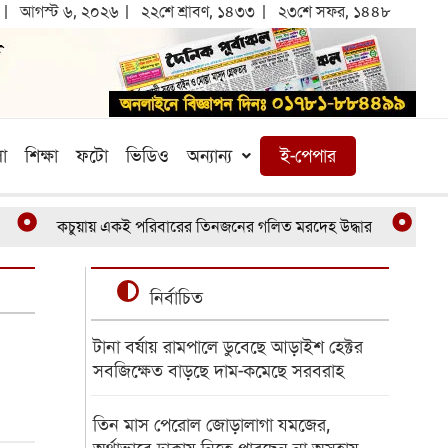
আগস্ট ৬, ২০২৬
২২শে শ্রাবণ, ১৪৩৩
২৩শে সফর, ১৪৪৮
া
শিক্ষা
ফটো
ভিডিও
অন্যান্য
ই-পেপার
কচুয়ায় একই পরিবারের তিনজনের গলিত মরদেহ উদ্ধার
খুলনা ব
নির্বাচিত
টানা বর্ষায় রামপালে ডুবেছে আড়াইশ হেক্টর
সবজিক্ষেত বাড়ছে দাম-কমেছে সরবরাহ
তিন মাস পেরোল জোড়ালাগা যমজের,