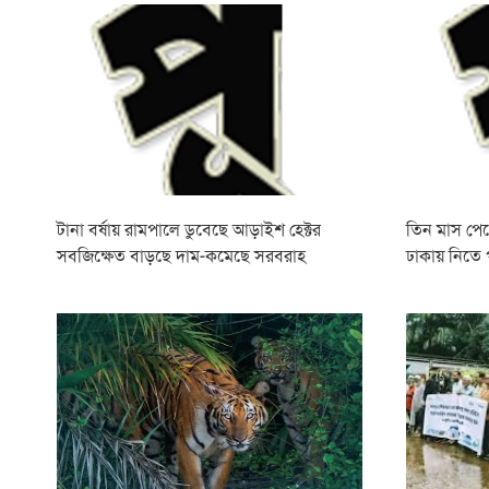
টানা বর্ষায় রামপালে ডুবেছে আড়াইশ হেক্টর
তিন মাস পে
সবজিক্ষেত বাড়ছে দাম-কমেছে সরবরাহ
ঢাকায় নিতে 