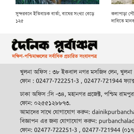
সুন্দরবনে ইতিবাচক বার্তা, বাঘের সংখ্যা বেড়ে
কলাপাড়া প
১২৫
দাবিতে মানব
খুলনা অফিস : ৩৮ ইকবাল নগর মসজিদ লেন, খুলনা
ফোন : 02477-722251-3 , 02477-721944 ফ্যাক
ঢাকা অফিস :সি -৩৪, মহানগর প্রজেক্ট, পশ্চিম রামপ
ফোন: ০২৫৫১২৮৮৭৩.
আমাদের সাথে যোগাযোগ করুন:
dainikpurbanc
বিজ্ঞাপন এর জন্য যোগাযোগ করুন:
purbanchala
ফোন: 02477-722251-3 , 02477-721944 (০১