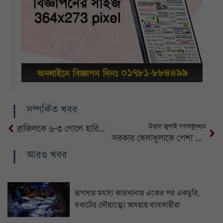
সম্পর্কিত খবর
উত্তাল জুলাই গণঅভ্যুত্থান
ব্রাজিলকে ৬-৩ গোলে হারিয়ে চ্যাম্পিয়ন আর্জেন্টিনা
সরকার খেলাধুলাকে পেশা হিসেবে প্রতিষ্ঠা করতে চায়
আরও খবর
রূপসায় মৎস্য কারখানায় একের পর একচুরি,
বখাটের দৌরাত্ম্যে অসহায় ব্যবসায়ীরা