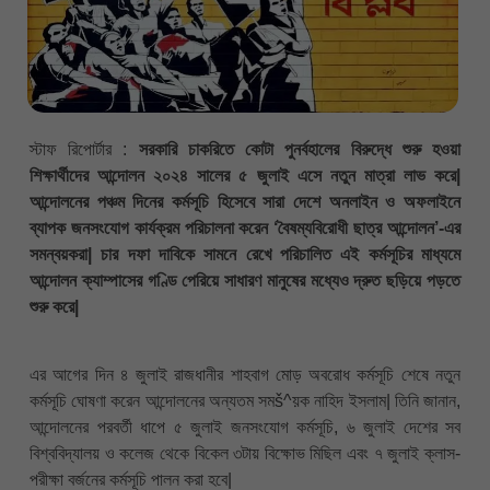
স্টাফ রিপোর্টার :
সরকারি চাকরিতে কোটা পুনর্বহালের বিরুদ্ধে শুরু হওয়া
শিক্ষার্থীদের আন্দোলন ২০২৪ সালের ৫ জুলাই এসে নতুন মাত্রা লাভ করে|
আন্দোলনের পঞ্চম দিনের কর্মসূচি হিসেবে সারা দেশে অনলাইন ও অফলাইনে
ব্যাপক জনসংযোগ কার্যক্রম পরিচালনা করেন ‘বৈষম্যবিরোধী ছাত্র আন্দোলন’-এর
সমন্বয়করা| চার দফা দাবিকে সামনে রেখে পরিচালিত এই কর্মসূচির মাধ্যমে
আন্দোলন ক্যাম্পাসের গণ্ডি পেরিয়ে সাধারণ মানুষের মধ্যেও দ্রুত ছড়িয়ে পড়তে
শুরু করে|
এর আগের দিন ৪ জুলাই রাজধানীর শাহবাগ মোড় অবরোধ কর্মসূচি শেষে নতুন
কর্মসূচি ঘোষণা করেন আন্দোলনের অন্যতম সমš^য়ক নাহিদ ইসলাম| তিনি জানান,
আন্দোলনের পরবর্তী ধাপে ৫ জুলাই জনসংযোগ কর্মসূচি, ৬ জুলাই দেশের সব
বিশ্ববিদ্যালয় ও কলেজ থেকে বিকেল ৩টায় বিক্ষোভ মিছিল এবং ৭ জুলাই ক্লাস-
পরীক্ষা বর্জনের কর্মসূচি পালন করা হবে|