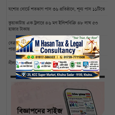
যশোর বোর্ডে শতভাগ পাস ৩৬ প্রতিষ্ঠানে, শূন্য পাস ১১টিতে
কুয়াকাটায় এক ট্রলারে ৪৬ মণ ইলিশবিক্রি ৪৮ লাখ ৫০
হাজার টাকায়
বেত্রবতী নদীতে সাঁকো ভাঙার এক মাসেও কাটেনি নদী
পারাপারের দুর্ভোগ
নীলকরদের অত্যাচারের সাক্ষী, এখন ভূমিসেবার ঠিকানা