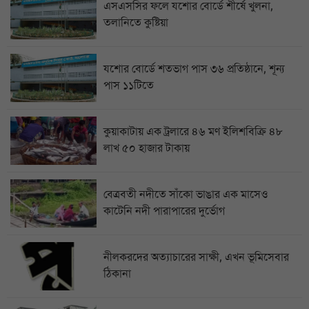
এসএসসির ফলে যশোর বোর্ডে শীর্ষে খুলনা,
তলানিতে কুষ্টিয়া
যশোর বোর্ডে শতভাগ পাস ৩৬ প্রতিষ্ঠানে, শূন্য
পাস ১১টিতে
কুয়াকাটায় এক ট্রলারে ৪৬ মণ ইলিশবিক্রি ৪৮
লাখ ৫০ হাজার টাকায়
বেত্রবতী নদীতে সাঁকো ভাঙার এক মাসেও
কাটেনি নদী পারাপারের দুর্ভোগ
নীলকরদের অত্যাচারের সাক্ষী, এখন ভূমিসেবার
ঠিকানা