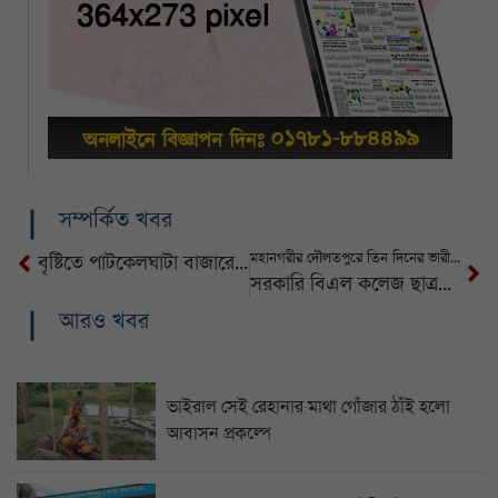
সম্পর্কিত খবর
মহানগরীর দৌলতপুরে তিন দিনের ভারী বর্ষণ: প্লাবিত নিম্নাঞ্চল, চরম দুর্ভোগে মানুষ
বৃষ্টিতে পাটকেলঘাটা বাজারের সড়ক চলাচলের অনুপযোগী, দুর্ভোগে মানুষ
সরকারি বিএল কলেজ ছাত্রশিবিরের সভাপতি মাহী চৌধুরী, সেক্রেটারি আবুল কাশেম
আরও খবর
ভাইরাল সেই রেহানার মাথা গোঁজার ঠাঁই হলো
আবাসন প্রকল্পে