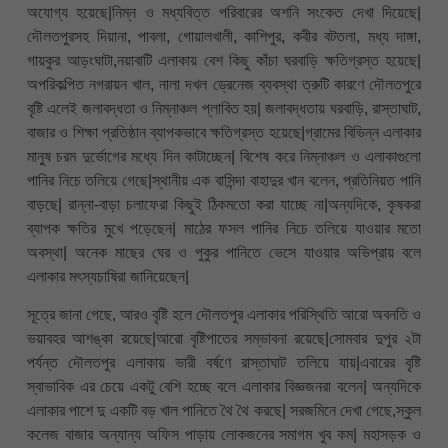
অযোগ্য হয়েছে|নিম্ন ও মধ্যবিত্ত পরিবারের অশনি সংকেত দেখা দিয়েছে|
দৌলতপুরসহ দিয়ানা, পাবলা, গোয়ালখালী, কাশিপুর, কবীর বটতলা, মধ্য দাঙ্গা,
গায়কুর আড়ংঘাটা,নয়াবাটি এলাকায় বেশ কিছু কাঁচা ঘরবাড়ি ক্ষতিগ্রস্ত হয়েছে|
অপরিকল্পিত নগরায়ন খাল, নালা দখল ড্রেনেজ ব্যবস্থা ত্রুটি কারণে দৌলতপুরে
বৃষ্টি এলেই জলাবদ্ধতা ও নিম্নাঞ্চল প্লাবিত হয়| জলাবদ্ধতায় ঘরবাড়ি, রাস্তাঘাট,
বাজার ও শিক্ষা প্রতিষ্ঠান ব্যাপকভাবে ক্ষতিগ্রস্ত হয়েছে|গ্রামের বিভিন্ন এলাকার
মানুষ চরম দুর্ভোগের মধ্যে দিন কাটাচ্ছেন| বিশেষ করে নিম্নাঞ্চল ও এলাকাগুলো
পানির নিচে তলিয়ে গেছে|স্থানীয় এক বাসিন্দা বাহাদুর খান বলেন, প্রতিনিয়ত পানি
বাড়ছে| রান্না-বাড়া চলাফেরা কিছুই ঠিকমতো করা যাচ্ছে না|অন্যদিকে, কৃষকরা
ব্যাপক ক্ষতির মুখে পড়েছেন| মাঠের ফসল পানির নিচে তলিয়ে যাওয়ার মতো
অবস্থা| অনেক মাছের ঘের ও পুকুর পানিতে ভেসে যাওয়ার অভিপ্রায় বলে
এলাকার মৎস্যচাষিরা জানিয়েছেন|
সূত্রে জানা গেছে, আরও বৃষ্টি হলে দৌলতপুর এলাকার পরিস্থিতি আরো অবনতি ও
ভয়াবহর আশঙ্কা রয়েছে|আরো বৃষ্টিপাতের সম্ভাবনা রয়েছে|সোমবার দুপুর ২টা
পর্যন্ত দৌলতপুর এলাকায় ভারী বর্ষণে রাস্তাঘাট তলিয়ে যায়|এবারের বৃষ্টি
স্বাভাবিক এর চেয়ে একটু বেশি হচ্ছে বলে এলাকার বিজ্ঞজনরা বলেন| অন্যদিকে
এলাকার পাশে দু একটি বড় খাল পানিতে থৈ থৈ করছে| সরজমিনে দেখা গেছে,স্কুল
কলেজ বাজার অন্যান্য অফিস পাড়ায় লোকজনের সমাগম খুব কম| মহাসড়ক ও