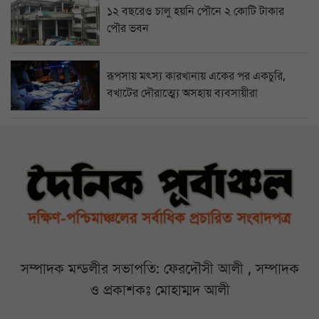
১২ বছরেও চালু হয়নি পৌনে ২ কোটি টাকার
পৌর ভবন
রূপসায় মৎস্য কারখানায় একের পর একচুরি,
বখাটের দৌরাত্ম্যে অসহায় ব্যবসায়ীরা
সম্পাদক মন্ডলীর সভাপতি: ফেরদৌসী আলী , সম্পাদক
ও প্রকাশকঃ মোহাম্মদ আলী