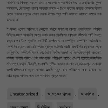
আশপাশের বিভিন্ন সড়কে যানবাহনের চলাচল কম পরিলক্ষিত হয়েছে|যশোর-খুলনা
মহাসড়ক, দৌলতপুর পাবলা আমজাদ সড়ক ও বিএল কলেজ সড়কে সোমবার বিকাল
থেকে প্রধান সড়কে ড্রেন থেকে উপচে পড়া পানি আস্তে আস্তে কমতে শুরু
করেছে| এ
ই সড়ক গুলোর অধিকাংশ ড্রেনের উপরে স্লাব না থাকায় প্লাস্টিকের পলিথিন
বিভিন্ন ময়লা আবর্জনা ফেলে ভরাট করার প্রেক্ষিতে সামান্য বৃষ্টিতেই পানি উপচে
রাস্তার পর উঠে প্লাবিত হয়|সিটি কর্পোরেশনের সম্পত্তি সম্পর্কিত কর্মকর্তা ও
কেসিসির ৫,৬নং ওয়ার্ডের ক্ষমতাপ্রাপ্ত কর্মকর্তা গাজী সালাউদ্দিন ড্রেনেজ সড়ক
ও ফুটপাত সম্পর্কে বলেন যে,এগুলি অতীব জরুরী ও জনগুরুত্বপূর্ণ এগুলোই
সমস্যা রয়েছে দ্রুত এগুলি সমাধানের পরিকল্পনা হাতেও নেওয়া হয়েছে|অন্যদিকে
দৌলতপুর থানার বিএনপি সভাপতি মুর্শিদ কামাল জানান যে,দৌলতপুর এলাকায়
অপরিকল্পিতভাবে ড্রেন থাকায় এগুলি নতুন করে পরিকল্পনা করা হয়েছে তা
অতিসত্বর কার্যকর হবে বলে আশাবাদ ব্যক্ত করেন|
Uncategorized
,
আজকের খুলনা
,
আঞ্চলিক
,
খুলনা জেলা
,
নির্বাচিত
,
সর্বশেষ
,