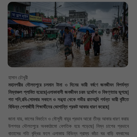
হাসান চৌধুরী
মহানগরীর দৌলতপুরে চলমান টানা ৩ দিনের ভারী বর্ষণে জনজীবন বিপর্যস্ত
নিম্নাঞ্চল প্লাবিত হয়েছে|এলাকাবাসী জনজীবন চরম দুর্ভোগ ও বিষণ্ণতায় ভুগছে|
গত শনি,রবি-সোমবার সকালে ও সন্ধ্যা থেকে গভীর রাতঅব্দি পর্যন্ত ভারী বৃষ্টিতে
বিভিন্ন পেশাজীবী শিক্ষার্থীদের ভোগান্তি প্রকট আকার ধারণ করেছে|
জানা যায়, কালের বিবর্তনে ও মৌসুমী বায়ুর প্রভাব আরো তীব্র আকার ধারণ করায়
উপশহর দৌলতপুরে অবকাঠামো বেগতিক হয়ে পড়েছে| নিম্ন চাপের প্রভাবে
বাতাসের গতি বৃদ্ধির ফলে এলাকায় বিভিন্ন গ্রাম্য কাঁচা ঘর বাড়ি বসবাসের