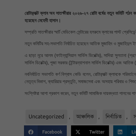
রোটার‌্যাক্ট ক্লাব অব সাতক্ষীরার ২০২৬-২৭ রোটা বর্ষের নতুন কমিটি গঠন
হয়েছেন মেহেদী হাসান।
সম্প্রতি সাতক্ষীরার স্মার্ট মেডিকেল সেন্টারের হলরুমে ক্লাবের পাস্ট প্র
নতুন কমিটির সহ-সভাপতি নির্বাচিত হয়েছেন আতিক মুজাহিদ ও মুজাহিদুল ই
এ ছাড়া নূরে আলম (ফাইন্যান্সিয়াল সার্ভিস ডিরেক্টর), সাদিয়া সুলতানা (প্র
সার্ভিস ডিরেক্টর), পূজা সরকার (ইন্টারন্যাশনাল সার্ভিস ডিরেক্টর) এবং আতিক
নবনির্বাচিত সভাপতি কর্ণ বিশ্বাস কেডি বলেন, রোটার‌্যাক্ট ক্লাবকে পরিবর
নেতৃত্ব বিকাশ, ক্যারিয়ার প্রস্তুতি, সমাজসেবা এবং অসহায় পরিবার ও শিশুদ
সংশ্লিষ্টরা আশা প্রকাশ করেন, নতুন কমিটি সামাজিক দায়বদ্ধতা পালনের পা
Uncategorized
,
আঞ্চলিক
,
নির্বাচিত
,
স
Facebook
Twitter
Li