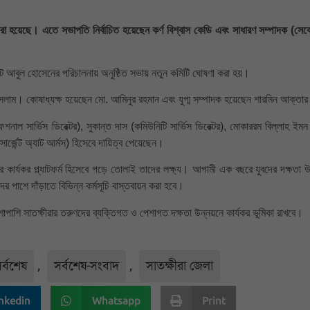
 করা হয়েছে। এতে সভাপতি নির্বাচিত হয়েছেন কর্ণ বিশ্বাস কেডি এবং সাধারণ সম্পাদক (সেক্
েসিডেন্ট আবুল হোসেনের পরিচালনায় অনুষ্ঠিত সভায় নতুন কমিটি ঘোষণা করা হয়।
সলাম। কোষাধ্যক্ষ হয়েছেন মো. আমিনুর রহমান এবং যুগ্ম সম্পাদক হয়েছেন শারমিন আক্তার
ফেশনাল সার্ভিস ডিরেক্টর), সুকান্ত দাস (কমিউনিটি সার্ভিস ডিরেক্টর), মোকাররম বিল্লাহ ইমন
 (সার্জেন্ট অ্যাট আর্মস) হিসেবে দায়িত্ব পেয়েছেন।
্তনের কার্যকর প্ল্যাটফর্ম হিসেবে গড়ে তোলাই তাদের লক্ষ্য। আগামী এক বছরে যুবদের দক্ষতা 
ের পাশে দাঁড়াতে বিভিন্ন কর্মসূচি বাস্তবায়ন করা হবে।
শাপাশি সাতক্ষীরার তরুণদের ব্যক্তিগত ও পেশাগত দক্ষতা উন্নয়নে কার্যকর ভূমিকা রাখবে।
র্বশেষ
,
সর্বশেষ-সংবাদ
,
সাতক্ষীরা জেলা
nkedin
Whatsapp
Print