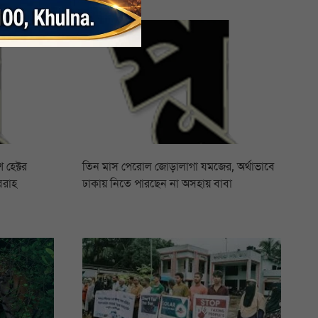
 হেক্টর
তিন মাস পেরোল জোড়ালাগা যমজের, অর্থাভাবে
বরাহ
ঢাকায় নিতে পারছেন না অসহায় বাবা