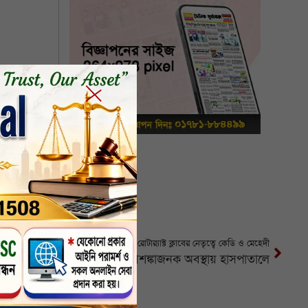
সাতক্ষীরা রোটার‌্যাক্ট ক্লাবের নেতৃত্বে কেডি ও মেহেদী
িক্ষককে কুপিয়ে গুরুতর জখম, আশঙ্কাজনক অবস্থায় হাসপাতালে