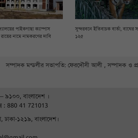
িদ্যালয়ের পাইকগাছা ক্যাম্পাস
সুন্দরবনে ইতিবাচক বার্তা, বাঘের স
সি রায়ের নামে নামকরণের দাবি
১২৫
সম্পাদক মন্ডলীর সভাপতি: ফেরদৌসী আলী , সম্পাদক ও প
 – ৯১০০, বাংলাদেশ ।
্স : 880 41 721013
ুরা, ঢাকা-১২১৯, বাংলাদেশ।
hal@gmail.com