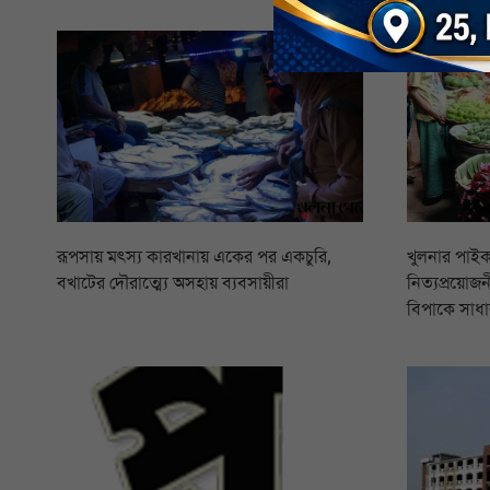
রূপসায় মৎস্য কারখানায় একের পর একচুরি,
খুলনার পাইক
বখাটের দৌরাত্ম্যে অসহায় ব্যবসায়ীরা
নিত্যপ্রয়োজনী
বিপাকে সাধা