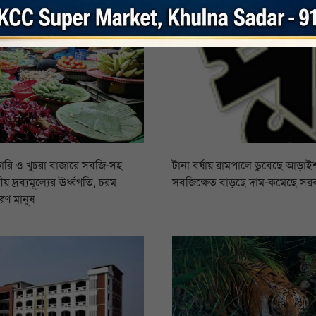
ারি ও খুচরা বাজারে সবজি-সহ
টানা বর্ষায় রামপালে ডুবেছে আড়াইশ
য় দ্রব্যমূল্যের ঊর্ধ্বগতি, চরম
সবজিক্ষেত বাড়ছে দাম-কমেছে সর
রণ মানুষ