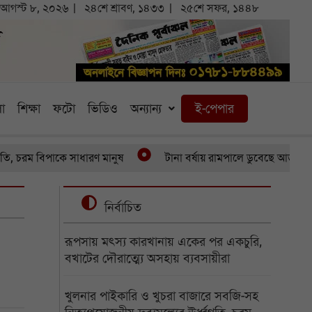
আগস্ট ৮, ২০২৬
২৪শে শ্রাবণ, ১৪৩৩
২৫শে সফর, ১৪৪৮
া
শিক্ষা
ফটো
ভিডিও
অন্যান্য
ই-পেপার
চরম বিপাকে সাধারণ মানুষ
টানা বর্ষায় রামপালে ডুবেছে আড়াইশ হেক্ট
নির্বাচিত
রূপসায় মৎস্য কারখানায় একের পর একচুরি,
বখাটের দৌরাত্ম্যে অসহায় ব্যবসায়ীরা
খুলনার পাইকারি ও খুচরা বাজারে সবজি-সহ