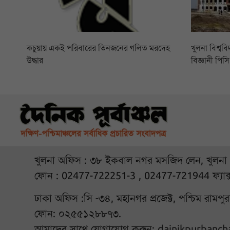
কচুয়ায় একই পরিবারের তিনজনের গলিত মরদেহ
খুলনা বিশ্বব
উদ্ধার
বিজ্ঞানী পি
খুলনা অফিস : ৩৮ ইকবাল নগর মসজিদ লেন, খুলনা
ফোন : 02477-722251-3 , 02477-721944 ফ্যাক
ঢাকা অফিস :সি -৩৪, মহানগর প্রজেক্ট, পশ্চিম রামপ
ফোন: ০২৫৫১২৮৮৭৩.
আমাদের সাথে যোগাযোগ করুন:
dainikpurbanc