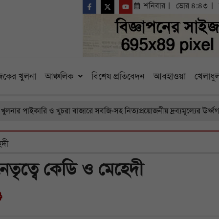
শনিবার
ভোর ৪:৪৩
কের খুলনা
আঞ্চলিক
বিশেষ প্রতিবেদন
আবহাওয়া
খেলাধুল
 পাইকারি ও খুচরা বাজারে সবজি-সহ নিত্যপ্রয়োজনীয় দ্রব্যমূল্যের ঊর্ধ্বগতি, 
েদী
র নেতৃত্বে কেডি ও মেহেদী